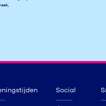
heek,
ningstijden
Social
S