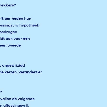
trekkers?
eft per heden hun
ossingsvrij hypotheek
bedragen
ldt ook voor een
 een tweede
k ongewijzigd
de kiezen, verandert er
d?
l vallen de volgende
aflossingsvrij: