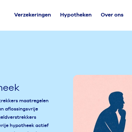
Verzekeringen
Hypotheken
Over ons
theek
trekkers maatregelen
 aflossingsvrije
geldverstrekkers
rije hypotheek actief