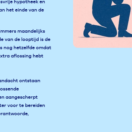
gsvrije hypotheek en
aan het einde van de
e immers maandelijks
e van de looptijd is de
us nog hetzelfde omdat
extra aflossing hebt
aandacht ontstaan
flossende
en aangescherpt
ter voor te bereiden
verantwoorde,