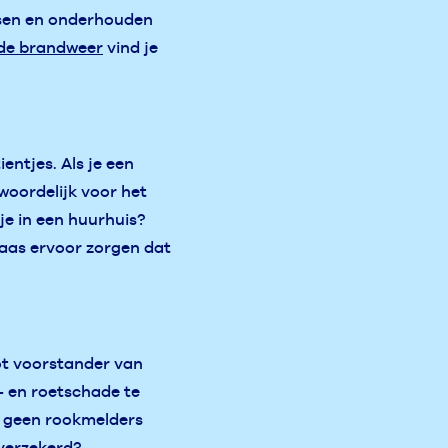
tsen en onderhouden
 de brandweer
vind je
entjes. Als je een
woordelijk voor het
e in een huurhuis?
aas ervoor zorgen dat
ot voorstander van
- en roetschade te
og geen rookmelders
 verzekerd?