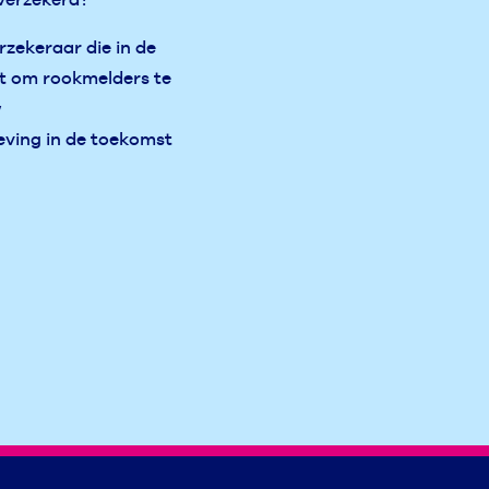
rzekeraar die in de
nt om rookmelders te
w
ving in de toekomst