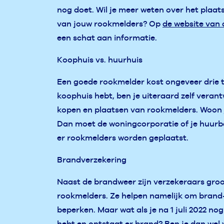
nog doet. Wil je meer weten over het plaa
van jouw rookmelders? Op
de website van
een schat aan informatie.
Koophuis vs. huurhuis
Een goede rookmelder kost ongeveer drie ti
koophuis hebt, ben je uiteraard zelf verant
kopen en plaatsen van rookmelders. Woon j
Dan moet de woningcorporatie of je huurb
er rookmelders worden geplaatst.
Brandverzekering
Naast de brandweer zijn verzekeraars gro
rookmelders. Ze helpen namelijk om brand
beperken. Maar wat als je na 1 juli 2022 n
hebt en ontstaat er brand? Ben je dan wel