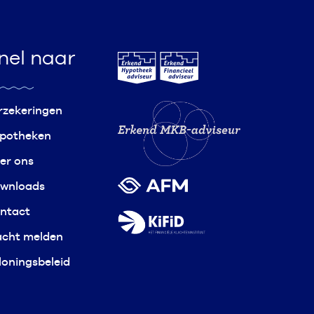
nel naar
rzekeringen
potheken
er ons
wnloads
ntact
acht melden
loningsbeleid