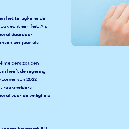
een het terugkerende
ok echt een feit. Als
Vooral daardoor
nsen per jaar als
ookmelders zouden
om heeft de regering
de zomer van 2022
t rookmelders
oral voor de veiligheid
Europese keurmerk EN