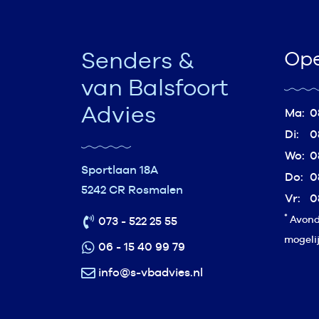
Senders &
Ope
van Balsfoort
Advies
Ma:
0
Di:
0
Wo:
0
Sportlaan 18A
Do:
0
5242 CR Rosmalen
Vr:
0
*
Avonda
073 - 522 25 55
mogeli
06 - 15 40 99 79
info@s-vbadvies.nl